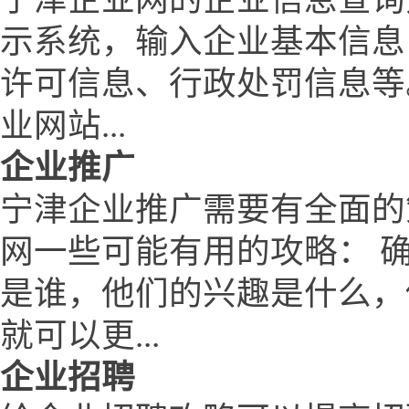
示系统，输入企业基本信息
许可信息、行政处罚信息等
业网站...
企业推广
宁津企业推广需要有全面的
网一些可能有用的攻略： 
是谁，他们的兴趣是什么，
就可以更...
企业招聘