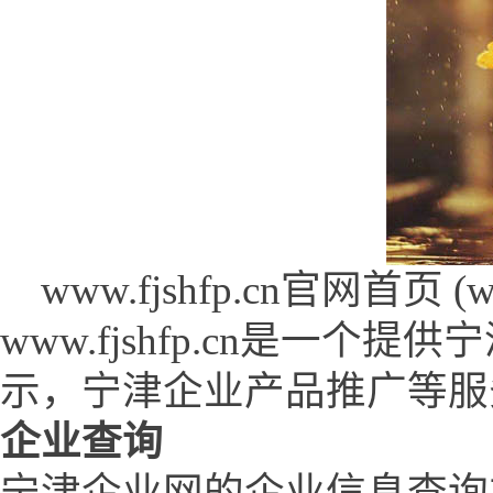
www.fjshfp.cn官网首页 (www
www.fjshfp.cn是一
示，宁津企业产品推广等服
企业查询
宁津企业网的企业信息查询