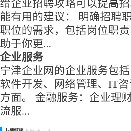
给企业招聘攻略可以提高招
能有用的建议： 明确招聘
职位的需求，包括岗位职责
助于你更...
企业服务
宁津企业网的企业服务包括
软件开发、网络管理、IT
方面。 金融服务：企业理
流服...
友情链接
Friendly Link